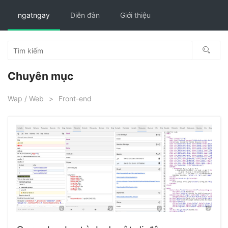
ngatngay
Diễn đàn
Giới thiệu
Chuyên mục
Wap / Web
>
Front-end