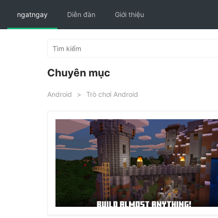
ngatngay
Diễn đàn
Giới thiệu
Chuyên mục
Android
>
Trò chơi Android